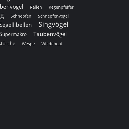
benvögel
Rallen
Regenpfeifer
ng
Schnepfen
Schnepfenvögel
Singvögel
Segellibellen
Taubenvögel
Supermakro
störche
Wespe
Wiedehopf