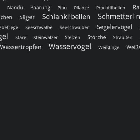
Ra
Nandu
Paarung
Pfau
Pflanze
Prachtlibellen
Schmetterli
Schlanklibellen
Säger
lchen
Segelervögel
befliege
Seeschwalbe
Seeschwalben
gel
Störche
Stare
Steinwälzer
Stelzen
Straußen
Wasservögel
Wassertropfen
Weiß
Weißlinge