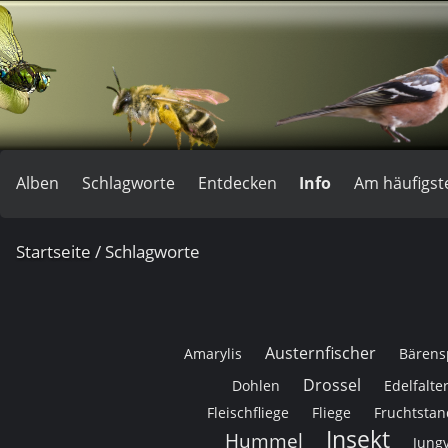
Alben
Schlagworte
Entdecken
Info
Am häufigst
Startseite
/ Schlagworte
Austernfischer
Amarylis
Bärens
Drossel
Dohlen
Edelfalte
Fleischfliege
Fliege
Fruchtstan
Insekt
Hummel
Jung