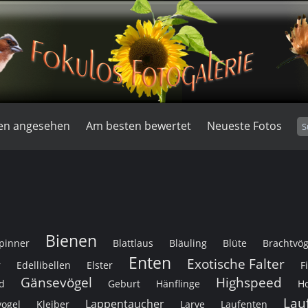
en angesehen
Am besten bewertet
Neueste Fotos
Bienen
pinner
Blattlaus
Bläuling
Blüte
Brachtvög
Enten
Exotische Falter
r
Edellibellen
Elster
F
Gänsevögel
Highspeed
d
Geburt
Hänflinge
H
Lau
Lappentaucher
vogel
Kleiber
Larve
Laufenten