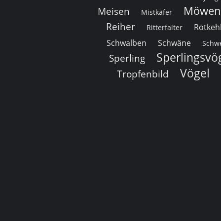
Möwen
Meisen
Mistkäfer
Reiher
Rotkeh
Ritterfalter
Schwalben
Schwäne
Schwe
Sperlingsvö
Sperling
Vögel
Tropfenbild