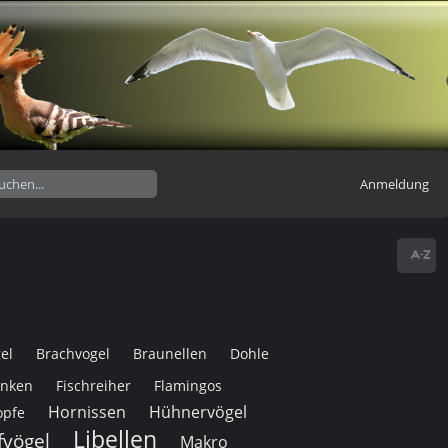
Anmeldung
el
Brachvogel
Braunellen
Dohle
inken
Fischreiher
Flamingos
Hornissen
Hühnervögel
opfe
Libellen
fvögel
Makro