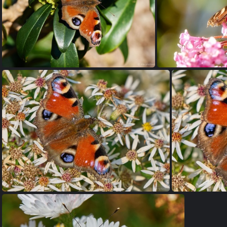
Tagpfauenauge
T