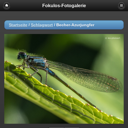
Fokulos-Fotogalerie
Startseite
/
Schlagwort
/
Becher-Azurjungfer