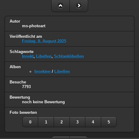
Autor
ms-photoart
Veröffentlicht am
Freitag, 8. August 2025
Schlagworte
Insekt
,
Libellen
,
Schlanklibellen
Alben
Insekten
/
Libellen
Besuche
7793
Bewertung
noch keine Bewertung
Foto bewerten
0
1
2
3
4
5