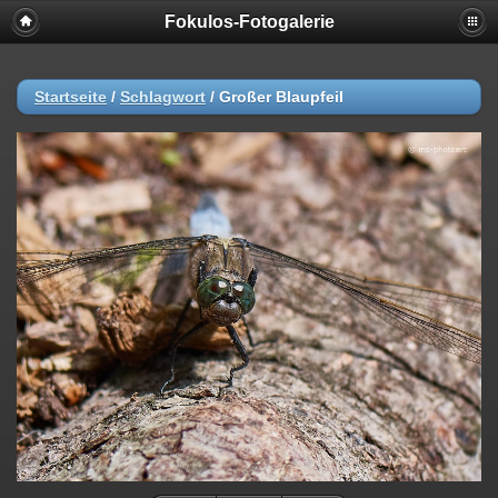
Fokulos-Fotogalerie
Startseite
/
Schlagwort
/
Großer Blaupfeil