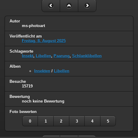
Autor
ms-photoart
Veröffentlicht am
Freitag, 8. August 2025
Schlagworte
Insekt
,
Libellen
,
Paarung
,
Schlanklibellen
Alben
Insekten
/
Libellen
Besuche
15719
Bewertung
noch keine Bewertung
Foto bewerten
0
1
2
3
4
5