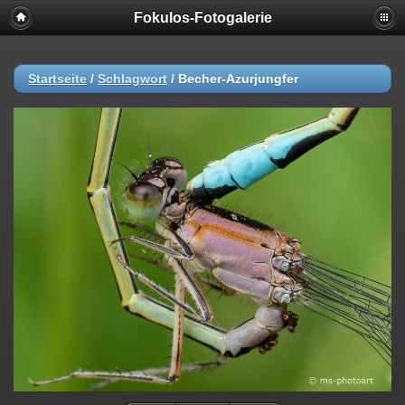
Fokulos-Fotogalerie
Startseite
/
Schlagwort
/
Becher-Azurjungfer