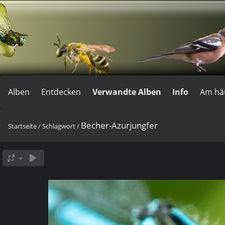
Alben
Entdecken
Verwandte Alben
Info
Am hä
Becher-Azurjungfer
Startseite
/
Schlagwort
/