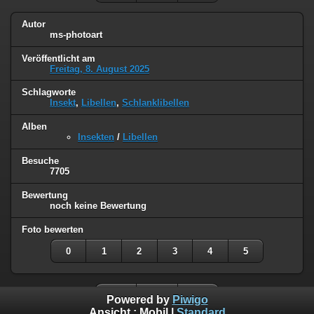
Autor
ms-photoart
Veröffentlicht am
Freitag, 8. August 2025
Schlagworte
Insekt
,
Libellen
,
Schlanklibellen
Alben
Insekten
/
Libellen
Besuche
7705
Bewertung
noch keine Bewertung
Foto bewerten
0
1
2
3
4
5
Powered by
Piwigo
Ansicht :
Mobil
|
Standard