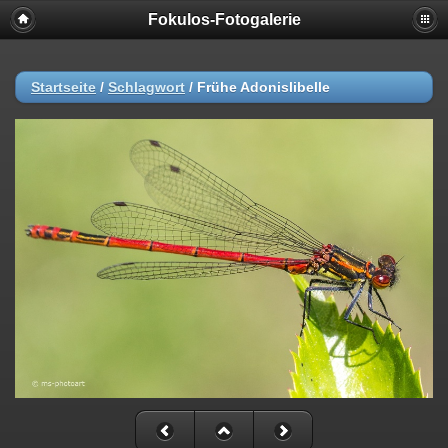
Fokulos-Fotogalerie
Startseite
/
Schlagwort
/
Frühe Adonislibelle