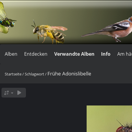
Alben
Entdecken
Verwandte Alben
Info
Am hä
Frühe Adonislibelle
Startseite
/
Schlagwort
/