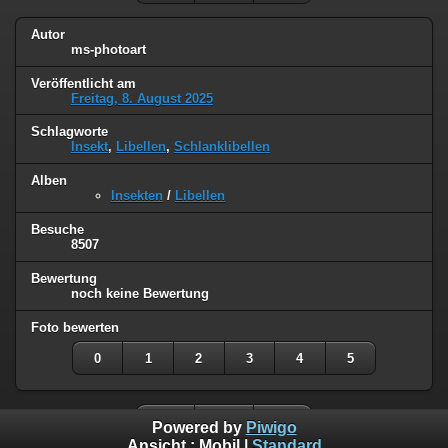
Autor
ms-photoart
Veröffentlicht am
Freitag, 8. August 2025
Schlagworte
Insekt
,
Libellen
,
Schlanklibellen
Alben
Insekten
/
Libellen
Besuche
8507
Bewertung
noch keine Bewertung
Foto bewerten
0
1
2
3
4
5
Powered by
Piwigo
Ansicht :
Mobil
|
Standard