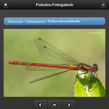
Fokulos-Fotogalerie
Startseite
/
Schlagwort
/
Frühe Adonislibelle