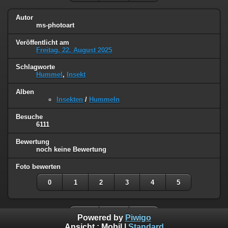
Autor
ms-photoart
Veröffentlicht am
Freitag, 22. August 2025
Schlagworte
Hummel
,
Insekt
Alben
Insekten
/
Hummeln
Besuche
6111
Bewertung
noch keine Bewertung
Foto bewerten
0
1
2
3
4
5
Powered by
Piwigo
Ansicht :
Mobil
|
Standard