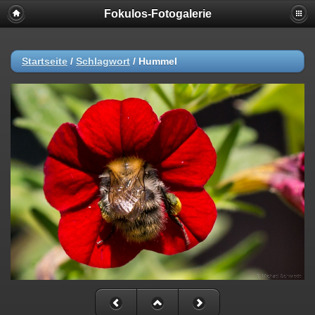
Fokulos-Fotogalerie
Startseite
/
Schlagwort
/
Hummel