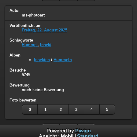
Autor
ms-photoart
Veröffentlicht am
Freitag, 22. August 2025
Schlagworte
Hummel
,
Insekt
Alben
Insekten
/
Hummeln
Besuche
5745
Bewertung
noch keine Bewertung
Foto bewerten
0
1
2
3
4
5
Powered by
Piwigo
Ansicht :
Mobil
|
Standard