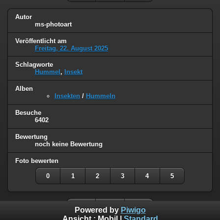
Autor
ms-photoart
Veröffentlicht am
Freitag, 22. August 2025
Schlagworte
Hummel
,
Insekt
Alben
Insekten
/
Hummeln
Besuche
6402
Bewertung
noch keine Bewertung
Foto bewerten
0
1
2
3
4
5
Powered by
Piwigo
Ansicht :
Mobil
|
Standard