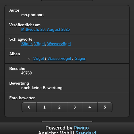
Autor
ms-photoart
Veröffentlicht am
Mittwoch, 20. August 2025
Schlagworte
Säger
,
Vögel
,
Wasservögel
Alben
Vögel
/
Wasservögel
/
Säger
Besuche
49760
Bewertung
noch keine Bewertung
Foto bewerten
0
1
2
3
4
5
Powered by
Piwigo
Ansicht :
Mobil
|
Standard