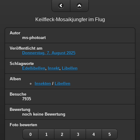
Keilfleck-Mosaikjungfer im Flug
Autor
ms-photoart
Veröffentlicht am
Donnerstag, 7. August 2025
Schlagworte
Edellibellen
,
Insekt
,
Libellen
Alben
Insekten
/
Libellen
Besuche
7935
Bewertung
noch keine Bewertung
Foto bewerten
0
1
2
3
4
5