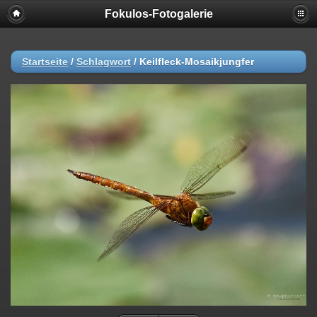
Fokulos-Fotogalerie
Startseite
/
Schlagwort
/
Keilfleck-Mosaikjungfer