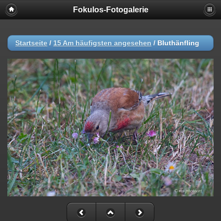
Fokulos-Fotogalerie
Startseite
/
15 Am häufigsten angesehen
/
Bluthänfling