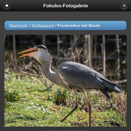
Fokulos-Fotogalerie
Startseite
/
Schlagwort
/
Fischreiher mit Beute