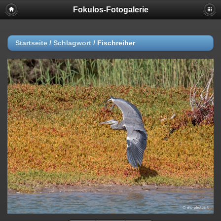
Fokulos-Fotogalerie
Startseite
/
Schlagwort
/
Fischreiher