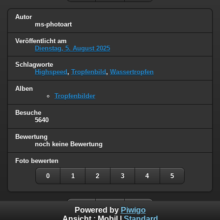
Autor
ms-photoart
Veröffentlicht am
Dienstag, 5. August 2025
Schlagworte
Highspeed
,
Tropfenbild
,
Wassertropfen
Alben
Tropfenbilder
Besuche
5640
Bewertung
noch keine Bewertung
Foto bewerten
0
1
2
3
4
5
Powered by
Piwigo
Ansicht :
Mobil
|
Standard