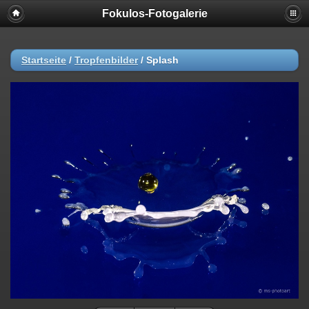
Fokulos-Fotogalerie
Startseite
/
Tropfenbilder
/
Splash