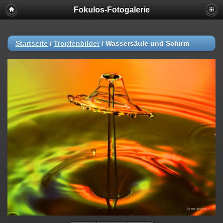
Fokulos-Fotogalerie
Startseite
/
Tropfenbilder
/
Wassersäule und Schirm