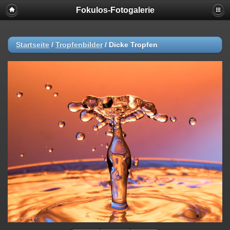
Fokulos-Fotogalerie
Startseite
/
Tropfenbilder
/
Dicke Tropfen