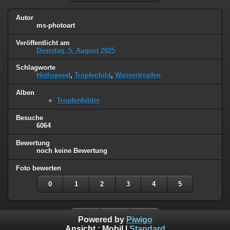
Autor
ms-photoart
Veröffentlicht am
Dienstag, 5. August 2025
Schlagworte
Highspeed
,
Tropfenbild
,
Wassertropfen
Alben
Tropfenbilder
Besuche
6064
Bewertung
noch keine Bewertung
Foto bewerten
0
1
2
3
4
5
Powered by
Piwigo
Ansicht :
Mobil
|
Standard