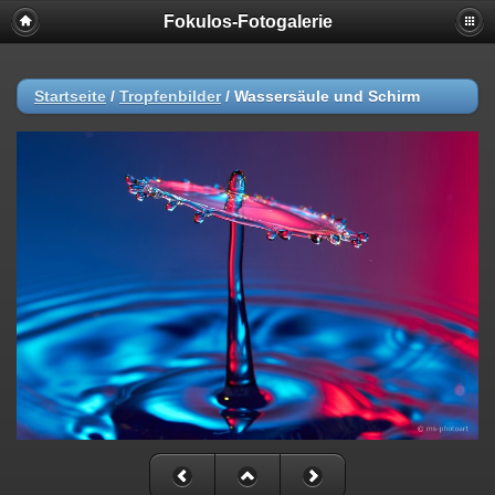
Fokulos-Fotogalerie
Startseite
/
Tropfenbilder
/
Wassersäule und Schirm