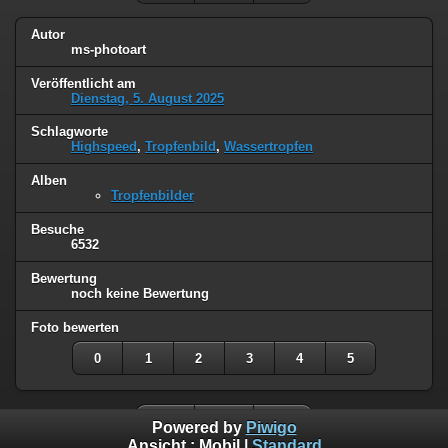
Autor
ms-photoart
Veröffentlicht am
Dienstag, 5. August 2025
Schlagworte
Highspeed
,
Tropfenbild
,
Wassertropfen
Alben
Tropfenbilder
Besuche
6532
Bewertung
noch keine Bewertung
Foto bewerten
0
1
2
3
4
5
Powered by
Piwigo
Ansicht :
Mobil
|
Standard