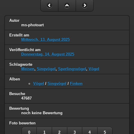
Autor
ms-photoart
Erstellt am
Mittwoch, 13. August 2025
Veröffentlicht am
Donnerstag, 14. August 2025
Schlagworte
Meisen
,
Singvögel
,
Sperlingsvögel
,
Vögel
Alben
Vögel
/
Singvögel
/
Finken
Besuche
47687
Bewertung
noch keine Bewertung
Foto bewerten
0
1
2
3
4
5