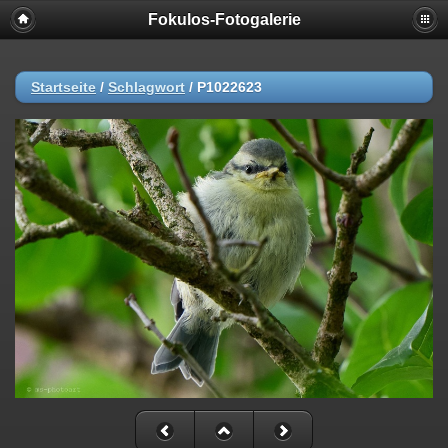
Fokulos-Fotogalerie
Startseite
/
Schlagwort
/
P1022623