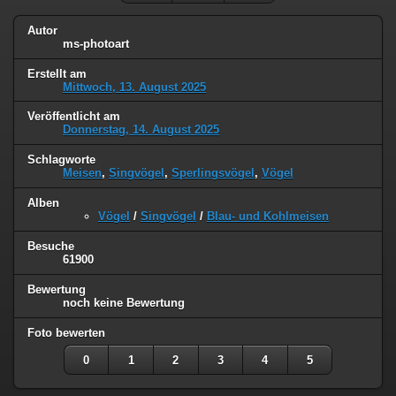
Autor
ms-photoart
Erstellt am
Mittwoch, 13. August 2025
Veröffentlicht am
Donnerstag, 14. August 2025
Schlagworte
Meisen
,
Singvögel
,
Sperlingsvögel
,
Vögel
Alben
Vögel
/
Singvögel
/
Blau- und Kohlmeisen
Besuche
61900
Bewertung
noch keine Bewertung
Foto bewerten
0
1
2
3
4
5