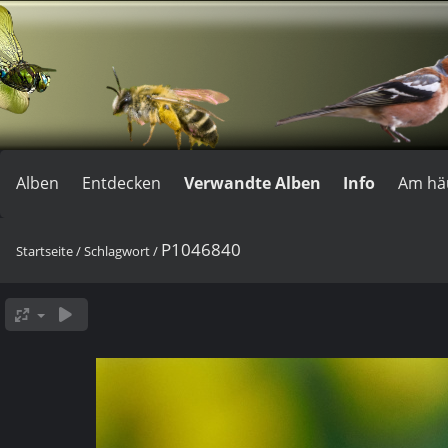
Alben
Entdecken
Verwandte Alben
Info
Am hä
P1046840
Startseite
/
Schlagwort
/