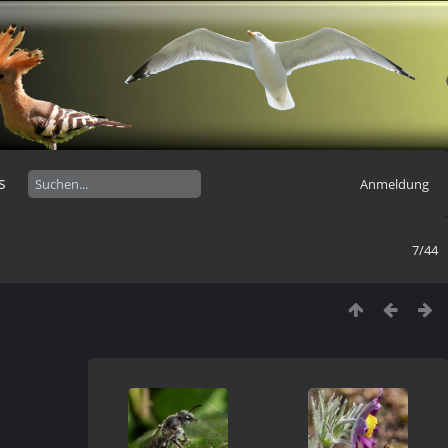
s
Anmeldung
7/44